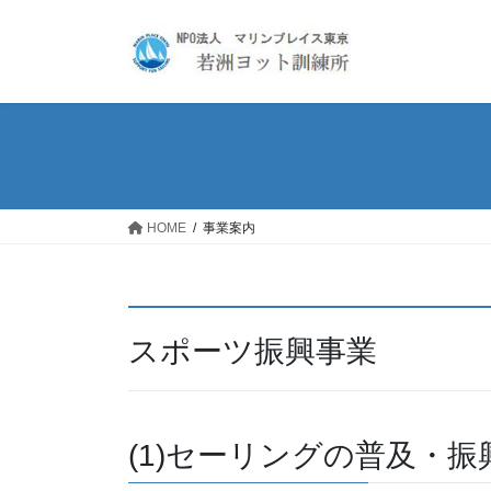
コ
ナ
ン
ビ
テ
ゲ
ン
ー
ツ
シ
へ
ョ
ス
ン
キ
に
ッ
移
HOME
事業案内
プ
動
スポーツ振興事業
(1)セーリングの普及・振