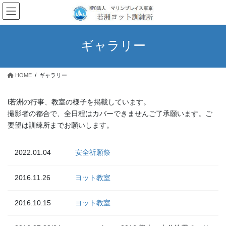
コ
ナ
ン
ビ
テ
ゲ
ン
ー
ギャラリー
ツ
シ
へ
ョ
ス
ン
HOME
ギャラリー
キ
に
ッ
移
プ
動
l若洲の行事、教室の様子を掲載しています。
撮影者の都合で、全日程はカバーできませんご了承願います。ご
要望は訓練所までお願いします。
2022.01.04
安全祈願祭
2016.11.26
ヨット教室
2016.10.15
ヨット教室